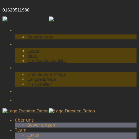
Skip
Bautzner Straße 60 - 01099 Dresden
to
01629511986
content
info@dresden.tattoo
Über Uns
Bewertungen
Team
Lukas
Björn
Der Dunkle Gaukler
Pflege
Unmittelbare Pflege
Langzeitpflege
Risikostellen
FAQ & Mehr
Unsere Arbeiten
über uns
Bewertungen
Team
Lukas