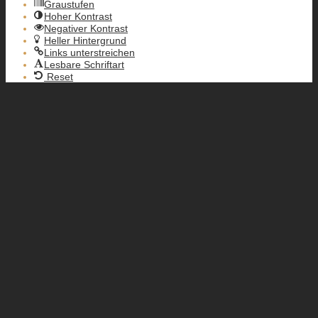
Graustufen
Hoher Kontrast
Negativer Kontrast
Heller Hintergrund
Links unterstreichen
Lesbare Schriftart
Reset