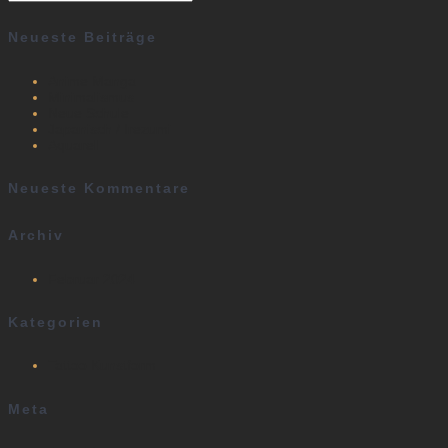
for:
Neueste Beiträge
Anime Manga
Minimalismus
Neue Schule
Japanisch / Irezumi
Aquarell
Neueste Kommentare
Archiv
Februar 2024
Kategorien
Tattoo Kunstform
Meta