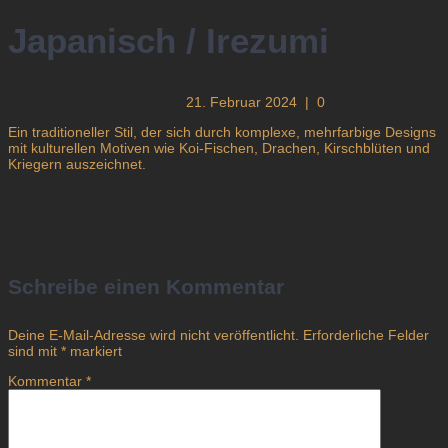
Japanisch / Irezumi
Lukas
Tattoo Kunstform
21. Februar 2024
|
0
Ein traditioneller Stil, der sich durch komplexe, mehrfarbige Designs
mit kulturellen Motiven wie Koi-Fischen, Drachen, Kirschblüten und
Kriegern auszeichnet.
Irezumi
Japanisch
Previous
Previous:
Aquarell
Beitragsnavigation
Next
post:
Next:
Neue Schule
post:
Schreibe einen Kommentar
Deine E-Mail-Adresse wird nicht veröffentlicht.
Erforderliche Felder
sind mit
*
markiert
Kommentar
*