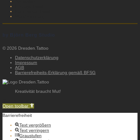
Anmelden
Eintrags-Feed
Kommentar-Feed
WordPress.org
by Björn Berg Studio
© 2026 Dresden.Tattoo
Datenschutzerklärung
Impressum
AGB
Barrierefreiheits-Erklärung gemäß BFSG
Kreativität braucht Mut!
Skip to content
Open toolbar
Barrierefreiheit
Text vergrößern
Text verringern
Graustufen