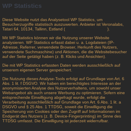
WP Statistics
Diese Website nutzt das Analysetool WP Statistics, um
Besucherzugriffe statistisch auszuwerten. Anbieter ist Veronalabs,
Tatari 64, 10134, Tallinn, Estland (
https://veronalabs.com
).
Mit WP Statistics können wir die Nutzung unserer Website
analysieren. WP Statistics erfasst dabei u. a. Logdateien (IP-
Adresse, Referrer, verwendete Browser, Herkunft des Nutzers,
verwendete Suchmaschine) und Aktionen, die die Websitebesucher
auf der Seite getätigt haben (z. B. Klicks und Ansichten).
Die mit WP Statistics erfassten Daten werden ausschließlich auf
unserem eigenen Server gespeichert.
Die Nutzung dieses Analyse-Tools erfolgt auf Grundlage von Art. 6
Abs. 1 lit. f DSGVO. Wir haben ein berechtigtes Interesse an der
anonymisierten Analyse des Nutzerverhaltens, um sowohl unser
Webangebot als auch unsere Werbung zu optimieren. Sofern eine
entsprechende Einwilligung abgefragt wurde, erfolgt die
Verarbeitung ausschließlich auf Grundlage von Art. 6 Abs. 1 lit. a
DSGVO und § 25 Abs. 1 TTDSG, soweit die Einwilligung die
Speicherung von Cookies oder den Zugriff auf Informationen im
Endgerät des Nutzers (z. B. Device-Fingerprinting) im Sinne des
TTDSG umfasst. Die Einwilligung ist jederzeit widerrufbar.