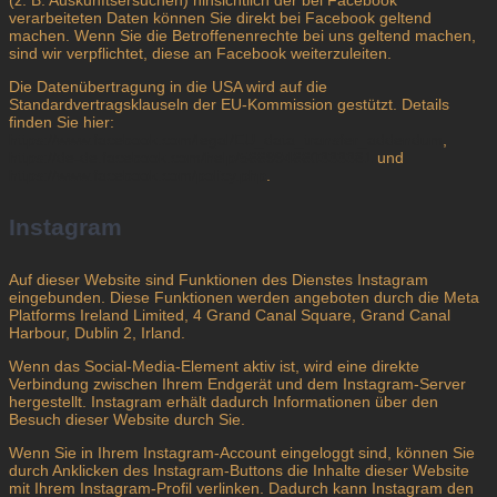
(z. B. Auskunftsersuchen) hinsichtlich der bei Facebook
verarbeiteten Daten können Sie direkt bei Facebook geltend
machen. Wenn Sie die Betroffenenrechte bei uns geltend machen,
sind wir verpflichtet, diese an Facebook weiterzuleiten.
Die Datenübertragung in die USA wird auf die
Standardvertragsklauseln der EU-Kommission gestützt. Details
finden Sie hier:
https://www.facebook.com/legal/EU_data_transfer_addendum
,
https://de-de.facebook.com/help/566994660333381
und
https://www.facebook.com/policy.php
.
Instagram
Auf dieser Website sind Funktionen des Dienstes Instagram
eingebunden. Diese Funktionen werden angeboten durch die Meta
Platforms Ireland Limited, 4 Grand Canal Square, Grand Canal
Harbour, Dublin 2, Irland.
Wenn das Social-Media-Element aktiv ist, wird eine direkte
Verbindung zwischen Ihrem Endgerät und dem Instagram-Server
hergestellt. Instagram erhält dadurch Informationen über den
Besuch dieser Website durch Sie.
Wenn Sie in Ihrem Instagram-Account eingeloggt sind, können Sie
durch Anklicken des Instagram-Buttons die Inhalte dieser Website
mit Ihrem Instagram-Profil verlinken. Dadurch kann Instagram den