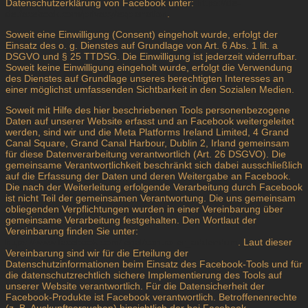
Datenschutzerklärung von Facebook unter:
https://de-
de.facebook.com/privacy/explanation
.
Soweit eine Einwilligung (Consent) eingeholt wurde, erfolgt der
Einsatz des o. g. Dienstes auf Grundlage von Art. 6 Abs. 1 lit. a
DSGVO und § 25 TTDSG. Die Einwilligung ist jederzeit widerrufbar.
Soweit keine Einwilligung eingeholt wurde, erfolgt die Verwendung
des Dienstes auf Grundlage unseres berechtigten Interesses an
einer möglichst umfassenden Sichtbarkeit in den Sozialen Medien.
Soweit mit Hilfe des hier beschriebenen Tools personenbezogene
Daten auf unserer Website erfasst und an Facebook weitergeleitet
werden, sind wir und die Meta Platforms Ireland Limited, 4 Grand
Canal Square, Grand Canal Harbour, Dublin 2, Irland gemeinsam
für diese Datenverarbeitung verantwortlich (Art. 26 DSGVO). Die
gemeinsame Verantwortlichkeit beschränkt sich dabei ausschließlich
auf die Erfassung der Daten und deren Weitergabe an Facebook.
Die nach der Weiterleitung erfolgende Verarbeitung durch Facebook
ist nicht Teil der gemeinsamen Verantwortung. Die uns gemeinsam
obliegenden Verpflichtungen wurden in einer Vereinbarung über
gemeinsame Verarbeitung festgehalten. Den Wortlaut der
Vereinbarung finden Sie unter:
https://www.facebook.com/legal/controller_addendum
. Laut dieser
Vereinbarung sind wir für die Erteilung der
Datenschutzinformationen beim Einsatz des Facebook-Tools und für
die datenschutzrechtlich sichere Implementierung des Tools auf
unserer Website verantwortlich. Für die Datensicherheit der
Facebook-Produkte ist Facebook verantwortlich. Betroffenenrechte