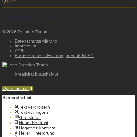
Quelle:
https://www.e-recht24.de
by Björn Berg Studio
© 2026 Dresden.Tattoo
Datenschutzerklärung
Impressum
AGB
Barrierefreiheits-Erklärung gemäß BFSG
Kreativität braucht Mut!
Skip to content
Open toolbar
Barrierefreiheit
Text vergrößern
Text verringern
Graustufen
Hoher Kontrast
Negativer Kontrast
Heller Hintergrund