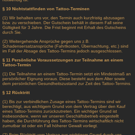
§ 10
Nichtstattfinden von Tattoo-Terminen
(1) Wir behalten uns vor, den Termin auch kurzfristig abzusagen
bzw. zu verschieben. Der Gutschein behält in diesem Fall seine
Gültigkeit für 3 Jahre. Die Frist beginnt mit Erhalt des Gutscheins
durch Sie.
(2) Weitergehende Ansprüche gegen uns z.B.
Schadensersatzansprüche (Fahrtkosten, Übernachtung, etc.) sind
im Fall der Absage des Tattoo-Termins jedoch ausgeschlossen.
§ 11
Persönliche Voraussetzungen zur Teilnahme an einem
Tattoo-Termin
(1) Die Teilnahme an einem Tattoo-Termin setzt ein Mindestmaß an
persönlicher Eignung voraus. Diese besteht aus dem Alter sowie
dem persönlichen Gesundheitszustand zur Zeit des Tattoo-Termins.
§ 12
Rücktritt
(1) Bis zur verbindlichen Zusage eines Tattoo-Termins sind wir
berechtigt, aus wichtigem Grund von dem Vertrag über den Kauf
eines Tattoo-Termins zurückzutreten. Ein wichtiger Grund ist
insbesondere, wenn wir unseren Geschäftsbetrieb eingestellt
haben, die Durchführung des Tattoo-Termins wirtschaftlich nicht
zumutbar ist oder ein Fall höherer Gewalt vorliegt.
(2) Beim Rücktritt vom Vertrag aus wichtigem Grund durch uns