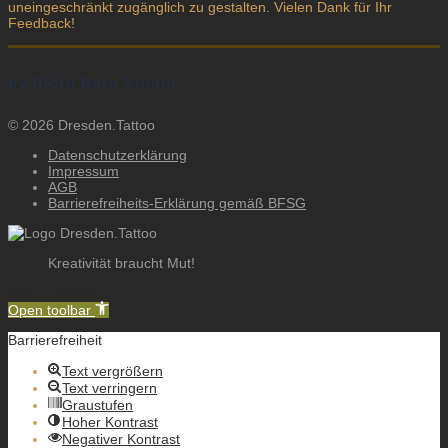
uneingeschränkt zugänglich zu gestalten. Vielen Dank für Ihr
Feedback!
by Björn Berg Studio
© 2026 Dresden.Tattoo
Datenschutzerklärung
Impressum
AGB
Barrierefreiheits-Erklärung gemäß BFSG
Kreativität braucht Mut!
Skip to content
Open toolbar
Barrierefreiheit
Text vergrößern
Text verringern
Graustufen
Hoher Kontrast
Negativer Kontrast