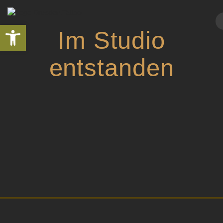
Skip
to
Open toolbar
content
Im Studio
entstanden