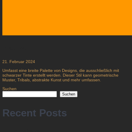
Blackwork
21. Februar 2024
Umfasst eine breite Palette von Designs, die ausschließlich mit
schwarzer Tinte erstellt werden. Dieser Stil kann geometrische
Muster, Tribals, abstrakte Kunst und mehr umfassen.
Suchen
Suchen
Recent Posts
Anime Manga