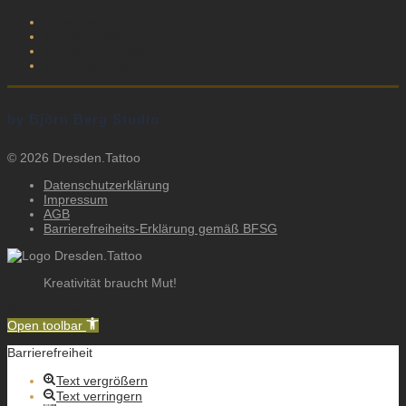
Anmelden
Eintrags-Feed
Kommentar-Feed
WordPress.org
by Björn Berg Studio
© 2026 Dresden.Tattoo
Datenschutzerklärung
Impressum
AGB
Barrierefreiheits-Erklärung gemäß BFSG
Kreativität braucht Mut!
Skip to content
Open toolbar
Barrierefreiheit
Text vergrößern
Text verringern