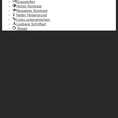
Graustufen
Hoher Kontrast
Negativer Kontrast
Heller Hintergrund
Links unterstreichen
Lesbare Schriftart
Reset