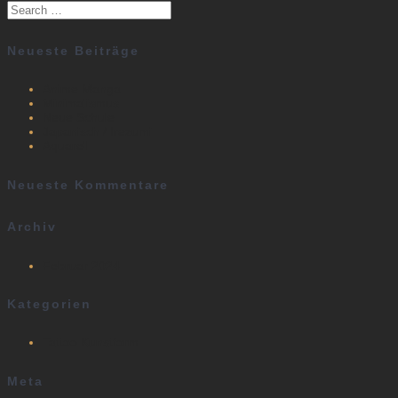
Search
for:
Neueste Beiträge
Anime Manga
Minimalismus
Neue Schule
Japanisch / Irezumi
Aquarell
Neueste Kommentare
Archiv
Februar 2024
Kategorien
Tattoo Kunstform
Meta